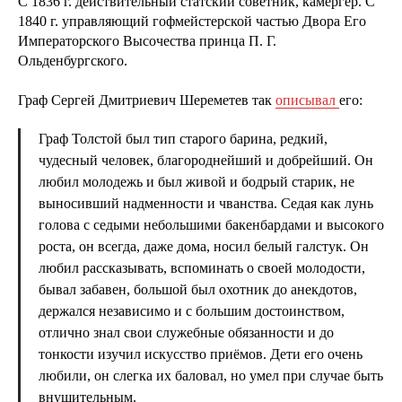
С 1836 г. действительный статский советник, камергер. С
1840 г. управляющий гофмейстерской частью Двора Его
Императорского Высочества принца П. Г.
Ольденбургского.
Граф Сергей Дмитриевич Шереметев так
описывал
его:
Граф Толстой был тип старого барина, редкий,
чудесный человек, благороднейший и добрейший. Он
любил молодежь и был живой и бодрый старик, не
выносивший надменности и чванства. Седая как лунь
голова с седыми небольшими бакенбардами и высокого
роста, он всегда, даже дома, носил белый галстук. Он
любил рассказывать, вспоминать о своей молодости,
бывал забавен, большой был охотник до анекдотов,
держался независимо и с большим достоинством,
отлично знал свои служебные обязанности и до
тонкости изучил искусство приёмов. Дети его очень
любили, он слегка их баловал, но умел при случае быть
внушительным.