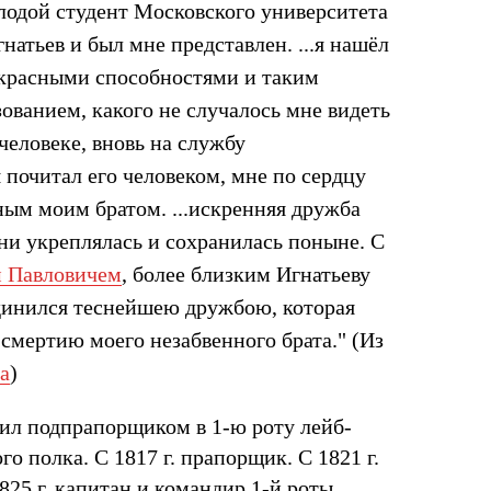
одой студент Московского университета
натьев и был мне представлен. ...я нашёл
екрасными способностями и таким
ованием, какого не случалось мне видеть
человеке, вновь на службу
 почитал его человеком, мне по сердцу
ным моим братом. ...искренняя дружба
ни укреплялась и сохранилась поныне. С
 Павловичем
, более близким Игнатьеву
единился теснейшею дружбою, которая
 смертию моего незабвенного брата." (Из
а
)
пил подпрапорщиком в 1-ю роту лейб-
о полка. С 1817 г. прапорщик. С 1821 г.
825 г. капитан и командир 1-й роты.