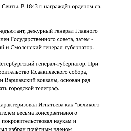
р Свиты. В 1843 г. награждён орденом св.
л-адъютант, дежурный генерал Главного
член Государственного совета, затем -
й и Смоленский генерал-губернатор.
Петербургский генерал-губернатор. При
роительство Исаакиевского собора,
и Варшавский вокзалы, основан ряд
ать городской телеграф.
арактеризовал Игнатьева как "великого
ятелем весьма консервативного
о покровительствовал наукам и
Был избран почётным членом