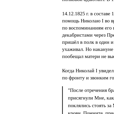
14.12.1825 г. в составе
помощь Николаю I во в
по воспоминаниям его в
декабристами через П
пришёл в полк в один и 
ухаживал. Но накануне
пообещал матери не выс
Когда Николай I увиде
по фронту и звонким го
"После отречения бр
присягнули Мне, как
поклялись стоять за
крови. Помните, прис