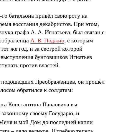
 1-го батальона привёл свою роту на
ремя восстания декабристов. При этом,
нука графа А. А. Игнатьева, был связан с
реображенца
А. В. Поджио
, с которым
тот же год, и за сестрой которой
 выступления бунтовщиков Игнатьев
тупать против властей.
л подошедших Преображенцев, он прошёл
лосом обратился к солдатам:
ата Константина Павловича вы
 законному своему Государю, и
 Меня и мой Дом до последней капли
яга – дело великое. Я требую теперь