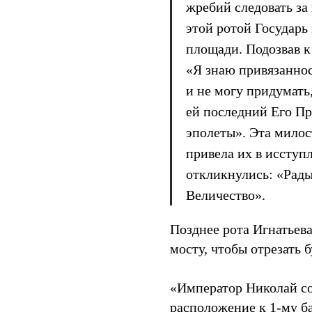
жребий следовать за
этой ротой Государь
площади. Подозвав к 
«Я знаю привязаннос
и не могу придумать,
ей последний Его Пр
эполеты». Эта милос
привела их в исступл
откликнулись: «Рады
Величество».
Позднее рота Игнатьев
мосту, чтобы отрезать 
«Император Николай со
расположение к 1-му б