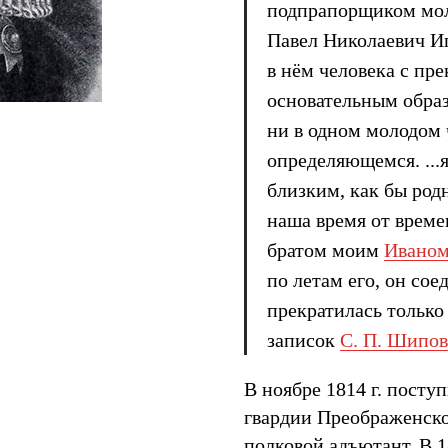
подпрапорщиком мол
Павел Николаевич Иг
в нём человека с пр
основательным образ
ни в одном молодом 
определяющемся. ...я
близким, как бы род
наша время от време
братом моим
Иваном
по летам его, он со
прекратилась только
записок
С. П. Шипов
В ноябре 1814 г. посту
гвардии Преображенског
полковой адъютант. В 1