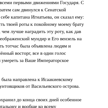
 всеми первыми движениями Государя. С
 затем сам двинулся к Сенатской
себе капитана Игнатьева, он сказал ему:
ть твоей роты к покойному моему брату
 чем лучше наградить эту роту, как дав
еображенский мундир и Его вензель на
ть тотчас была объявлена людям и
ённый восторг, все в один голос
 умереть за Ваше Императорское
а была направлена к Исаакиевскому
бунтовщиков от Васильевского острова.
хранил до конца своих дней особенное
атальону и вообще ко всему