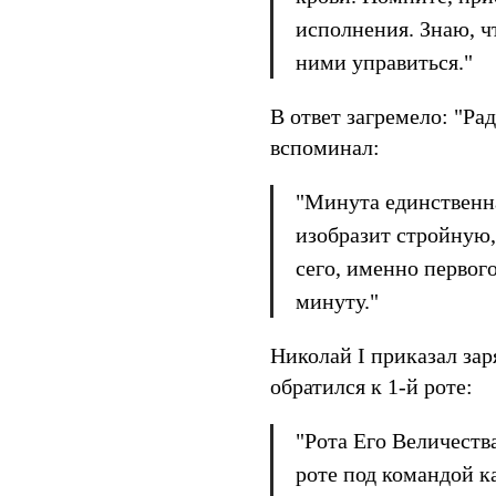
исполнения. Знаю, чт
ними управиться."
В ответ загремело: "Ра
вспоминал:
"Минута единственна
изобразит стройную
сего, именно первог
минуту."
Николай I приказал зар
обратился к 1-й роте:
"Рота Его Величеств
роте под командой к