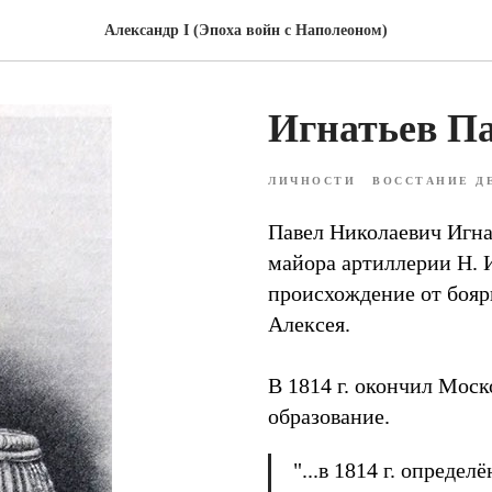
Александр I (Эпоха войн с Наполеоном)
Игнатьев П
ЛИЧНОСТИ
ВОССТАНИЕ Д
Павел Николаевич Игнат
майора артиллерии Н. И
происхождение от бояр
Алексея.
В 1814 г. окончил Мос
образование.
"...в 1814 г. опреде