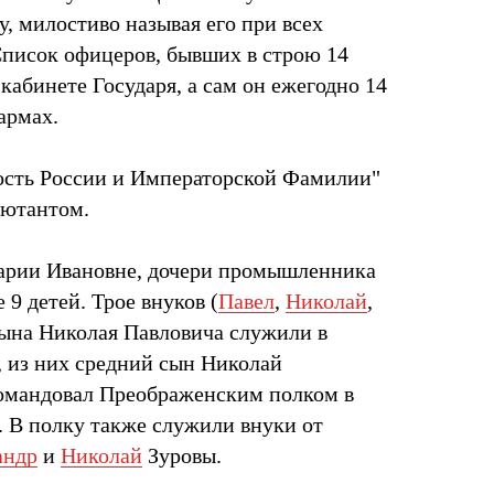
, милостиво называя его при всех
 Список офицеров, бывших в строю 14
в кабинете Государя, а сам он ежегодно 14
армах.
рность России и Императорской Фамилии"
ъютантом.
Марии Ивановне, дочери промышленника
 9 детей. Трое внуков (
Павел
,
Николай
,
сына Николая Павловича служили в
 из них средний сын Николай
командовал Преображенским полком в
 В полку также служили внуки от
андр
и
Николай
Зуровы.