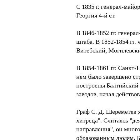
С 1835 г. генерал-майо
Георгия 4-й ст.
В 1846-1852 гг. генера
штаба. В 1852-1854 гг. 
Витебский, Могилевски
В 1854-1861 гг. Санкт-
нём было завершено ст
построены Балтийский 
заводов, начал действов
Граф С. Д. Шереметев х
хитреца". Считаясь "де
направления", он мног
образованным людям. 