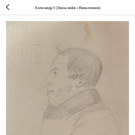
Александр I (Эпоха войн с Наполеоном)