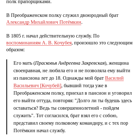
полк прапорщиками.
В Преображенском полку служил двоюродный брат
Александр Михайлович Потёмкин
.
В 1805 г. начал действительную службу. По
воспоминаниям А. В. Кочубея
, произошло это следующим
образом:
Его мать (
Прасковья Андреевна Закревская
), женщина
своенравная, не любила его и не позволяла ему выйти
из пансиона лет до 18. Однажды мой брат
Василий
Васильевич [Кочубей]
, бывший тогда уже в
Преображенском полку, приехал в пансион и уговорил
его выйти оттуда, повторяя: "Долго ли ты будешь здесь
оставаться? Ведь ты совершеннолетний - пойдем
служить". Тот согласился, брат взял его с собою,
представил своему полковому командиру, и с тех пор
Потёмкин начал службу.