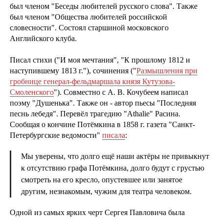
был членом "Беседы любителей русского слова". Также
был членом "Общества любителей российской
словесности". Состоял старшиной московского
Английского клуба.
Писал стихи ("И моя мечтания", "К прошлому 1812 и
наступившему 1813 г."), сочинения ("
Размышления при
гробнице генерал-фельдмаршала князя Кутузова-
Смоленского
"). Совместно с А. В. Кочубеем написал
поэму "Душенька". Также он - автор пьесы "Последняя
песнь лебедя". Перевёл трагедию "Athalie" Расина.
Сообщая о кончине Потёмкина в 1858 г. газета "Санкт-
Петербургские ведомости"
писала
:
Мы уверены, что долго ещё наши актёры не привыкнут
к отсутствию графа Потёмкина, долго будут с грустью
смотреть на его кресло, опустевшее или занятое
другим, незнакомым, чужим для театра человеком.
Одной из самых ярких черт Сергея Павловича была