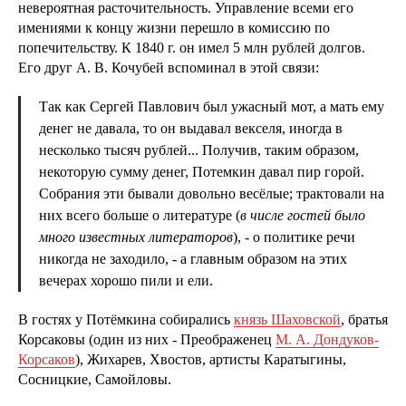
невероятная расточительность. Управление всеми его
имениями к концу жизни перешло в комиссию по
попечительству. К 1840 г. он имел 5 млн рублей долгов.
Его друг А. В. Кочубей вспоминал в этой связи:
Так как Сергей Павлович был ужасный мот, а мать ему
денег не давала, то он выдавал векселя, иногда в
несколько тысяч рублей... Получив, таким образом,
некоторую сумму денег, Потемкин давал пир горой.
Собрания эти бывали довольно весёлые; трактовали на
них всего больше о литературе (
в числе гостей было
много известных литераторов
), - о политике речи
никогда не заходило, - а главным образом на этих
вечерах хорошо пили и ели.
В гостях у Потёмкина собирались
князь Шаховской
, братья
Корсаковы (один из них - Преображенец
М. А. Дондуков-
Корсаков
), Жихарев, Хвостов, артисты Каратыгины,
Сосницкие, Самойловы.