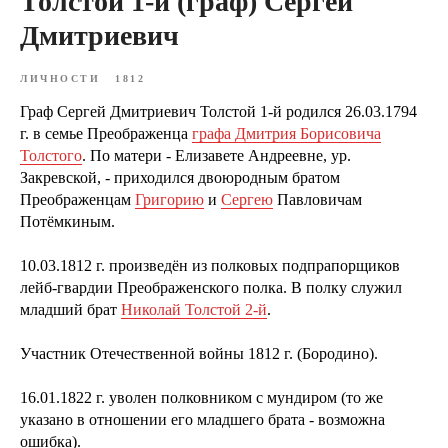
Толстой 1-й (граф) Сергей
Дмитриевич
ЛИЧНОСТИ
1812
Граф Сергей Дмитриевич Толстой 1-й родился 26.03.1794
г. в семье Преображенца
графа Дмитрия Борисовича
Толстого
. По матери - Елизавете Андреевне, ур.
Закревской, - приходился двоюродным братом
Преображенцам
Григорию
и
Сергею
Павловичам
Потёмкиным.
10.03.1812 г. произведён из полковых подпрапорщиков
лейб-гвардии Преображенского полка. В полку служил
младший брат
Николай Толстой 2-й
.
Участник Отечественной войны 1812 г. (Бородино).
16.01.1822 г. уволен полковником с мундиром (то же
указано в отношении его младшего брата - возможна
ошибка).