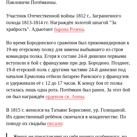
Павловичи Потёмкины.
Участник Отечественной войны 1812 г., Заграничного
похода 1813-1814 гг. Награждён золотой шпагой "За
храбрость". Адъютант
барона Розена
.
Во время Бородинского сражения был прикомандирован к
19-му егерскому полку для замены выбывшего из строя
командира полка. Егеря в составе 24-й дивизии первыми
вступили в бой с французами при дер. Бородино. Позднее,
19-й егерский полк с другими частями 24-й дивизии под
началом Ермолова отбили батарею Раевского у французов
и удерживали её с 12 до 17 часов. К концу боя от полка
осталась лишь одна рота. Потёмкин был ранен. За этот бой
он был награждён
орденом св. Анны
.
В 1815 г. женился на Татьяне Борисовне, ур. Голицыной.
Их единственный ребёнок скончался в младенчестве. По
поводу их свадьбы
писали
:
Жених не представляет из себя ничего особенного, но