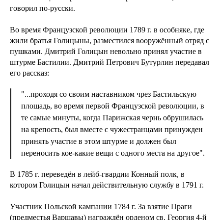
говорил по-русски.
Во время Французской революции 1789 г. в особняке, где
жили братья Голицыны, разместился вооружённый отряд с
пушками. Дмитрий Голицын невольно принял участие в
штурме Бастилии. Дмитрий Петрович Бутурлин передавал
его рассказ:
"...проходя со своим наставником чрез Бастильскую
площадь, во время первой Французской революции, в
те самые минуты, когда Парижская чернь обрушилась
на крепость, был вместе с чужестранцами принужден
принять участие в этом штурме и должен был
переносить кое-какие вещи с одного места на другое".
В 1785 г. переведён в лейб-гвардии Конный полк, в
котором Голицын начал действительную службу в 1791 г.
Участник Польской кампании 1784 г. За взятие Праги
(предместья Варшавы) награждён орденом св. Георгия 4-й