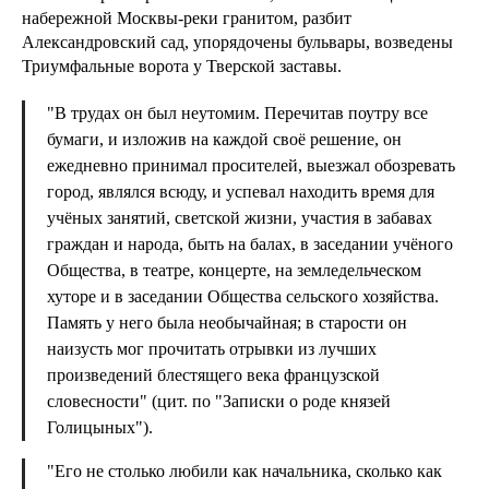
набережной Москвы-реки гранитом, разбит
Александровский сад, упорядочены бульвары, возведены
Триумфальные ворота у Тверской заставы.
"В трудах он был неутомим. Перечитав поутру все
бумаги, и изложив на каждой своё решение, он
ежедневно принимал просителей, выезжал обозревать
город, являлся всюду, и успевал находить время для
учёных занятий, светской жизни, участия в забавах
граждан и народа, быть на балах, в заседании учёного
Общества, в театре, концерте, на земледельческом
хуторе и в заседании Общества сельского хозяйства.
Память у него была необычайная; в старости он
наизусть мог прочитать отрывки из лучших
произведений блестящего века французской
словесности" (цит. по "Записки о роде князей
Голицыных").
"Его не столько любили как начальника, сколько как