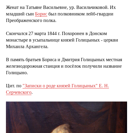
Женат на Татьяне Васильевне, ур. Васильчиковой. Их
младший сын
Борис
был полковником лейб-гвардии
Преображенского полка.
Скончался 27 марта 1844 г. Похоронен в Донском
монастыре в усыпальнице князей Голицыных - церкви
Михаила Архангела.
В память братьев Бориса и Дмитрия Голицыных местная
железнодорожная станция и посёлок получили название
Голицыно.
Цит. по
"Записки о роде князей Голицыных" Е. Н.
Серчевского
.