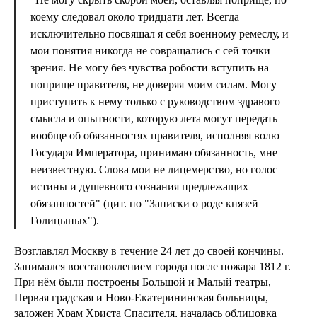
коему следовал около тридцати лет. Всегда
исключительно посвящал я себя военному ремеслу, и
мои понятия никогда не совращались с сей точки
зрения. Не могу без чувства робости вступить на
поприще правителя, не доверяя моим силам. Могу
приступить к нему только с руководством здравого
смысла и опытности, которую лета могут передать
вообще об обязанностях правителя, исполняя волю
Государя Императора, принимаю обязанность, мне
неизвестную. Слова мои не лицемерство, но голос
истины и душевного сознания предлежащих
обязанностей" (цит. по "Записки о роде князей
Голицыных").
Возглавлял Москву в течение 24 лет до своей кончины.
Занимался восстановлением города после пожара 1812 г.
При нём были построены Большой и Малый театры,
Первая градская и Ново-Екатерининская больницы,
заложен Храм Христа Спасителя, началась облицовка