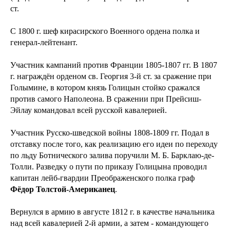
ст.
С 1800 г. шеф кирасирского Военного ордена полка и
генерал-лейтенант.
Участник кампаний против Франции 1805-1807 гг. В 1807
г. награждён орденом св. Георгия 3-й ст. за сражение при
Голымине, в котором князь Голицын стойко сражался
против самого Наполеона. В сражении при Прейсиш-
Эйлау командовал всей русской кавалерией.
Участник Русско-шведской войны 1808-1809 гг. Подал в
отставку после того, как реализацию его идеи по переходу
по льду Ботнического залива поручили М. Б. Барклаю-де-
Толли. Разведку о пути по приказу Голицына проводил
капитан лейб-гвардии Преображенского полка граф
Фёдор Толстой-Американец
.
Вернулся в армию в августе 1812 г. в качестве начальника
над всей кавалерией 2-й армии, а затем - командующего