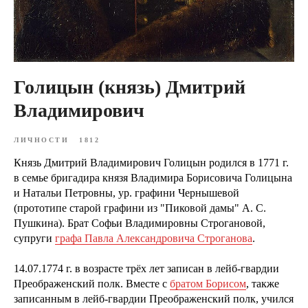
Голицын (князь) Дмитрий
Владимирович
ЛИЧНОСТИ
1812
Князь Дмитрий Владимирович Голицын родился в 1771 г.
в семье бригадира князя Владимира Борисовича Голицына
и Натальи Петровны, ур. графини Чернышевой
(прототипе старой графини из "Пиковой дамы" А. С.
Пушкина). Брат Софьи Владимировны Строгановой,
супруги
графа Павла Александровича Строганова
.
14.07.1774 г. в возрасте трёх лет записан в лейб-гвардии
Преображенский полк. Вместе с
братом Борисом
, также
записанным в лейб-гвардии Преображенский полк, учился