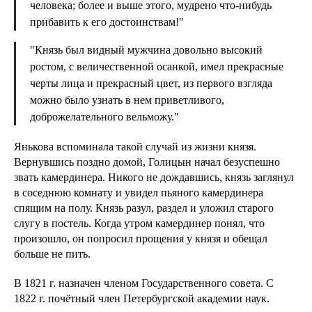
человека; более и выше этого, мудрено что-нибудь
прибавить к его достоинствам!"
"Князь был видный мужчина довольно высокий
ростом, с величественной осанкой, имел прекрасные
черты лица и прекрасный цвет, из первого взгляда
можно было узнать в нем приветливого,
доброжелательного вельможу."
Янькова вспоминала такой случай из жизни князя.
Вернувшись поздно домой, Голицын начал безуспешно
звать камердинера. Никого не дождавшись, князь заглянул
в соседнюю комнату и увидел пьяного камердинера
спящим на полу. Князь разул, раздел и уложил старого
слугу в постель. Когда утром камердинер понял, что
произошло, он попросил прощения у князя и обещал
больше не пить.
В 1821 г. назначен членом Государственного совета. С
1822 г. почётный член Петербургской академии наук.