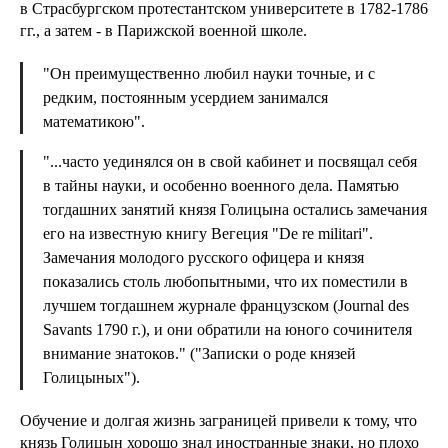
в Страсбургском протестантском университете в 1782-1786
гг., а затем - в Парижской военной школе.
"Он преимущественно любил науки точные, и с
редким, постоянным усердием занимался
математикою".
"...часто уединялся он в свой кабинет и посвящал себя
в тайны науки, и особенно военного дела. Памятью
тогдашних занятий князя Голицына остались замечания
его на известную книгу Вегеция "De re militari".
Замечания молодого русского офицера и князя
показались столь любопытными, что их поместили в
лучшем тогдашнем журнале французском (Journal des
Savants 1790 г.), и они обратили на юного сочинителя
внимание знатоков." ("Записки о роде князей
Голицыных").
Обучение и долгая жизнь заграницей привели к тому, что
князь Голицын хорошо знал иностранные знаки, но плохо