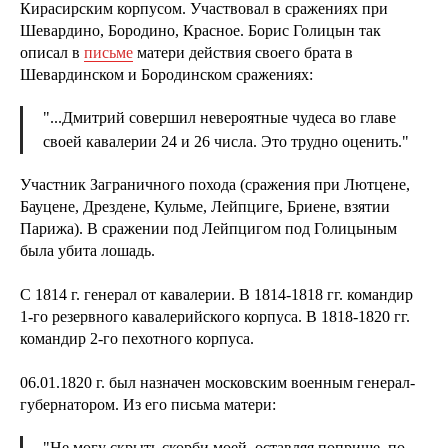
Кирасирским корпусом. Участвовал в сражениях при
Шевардино, Бородино, Красное. Борис Голицын так
описал в
письме
матери действия своего брата в
Шевардинском и Бородинском сражениях:
"...Дмитрий совершил невероятные чудеса во главе
своей кавалерии 24 и 26 числа. Это трудно оценить."
Участник Заграничного похода (сражения при Лютцене,
Бауцене, Дрездене, Кульме, Лейпциге, Бриене, взятии
Парижа). В сражении под Лейпцигом под Голицыным
была убита лошадь.
С 1814 г. генерал от кавалерии. В 1814-1818 гг. командир
1-го резервного кавалерийского корпуса. В 1818-1820 гг.
командир 2-го пехотного корпуса.
06.01.1820 г. был назначен московским военным генерал-
губернатором. Из его письма матери:
"Не могу скрыть скорби моей, оставляя поприще, по