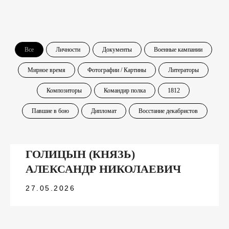
Все
Личности
Документы
Военные кампании
Мирное время
Фотографии / Картины
Литераторы
Композиторы
Командир полка
1812
Павшие в бою
Дипломат
Восстание декабристов
ГОЛИЦЫН (КНЯЗЬ)
АЛЕКСАНДР НИКОЛАЕВИЧ
27.05.2026