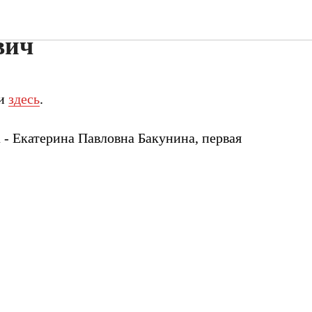
лександр
вич
и
здесь
.
 - Екатерина Павловна Бакунина, первая