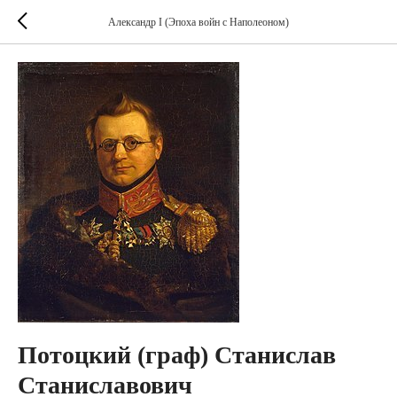
Александр I (Эпоха войн с Наполеоном)
Потоцкий (граф) Станислав
Станиславович