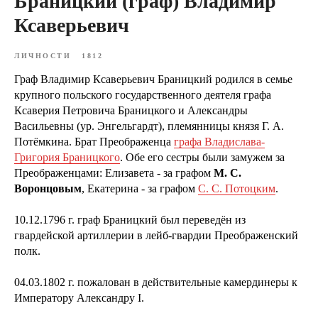
Браницкий (граф) Владимир
Ксаверьевич
ЛИЧНОСТИ
1812
Граф Владимир Ксаверьевич Браницкий родился в семье
крупного польского государственного деятеля графа
Ксаверия Петровича Браницкого и Александры
Васильевны (ур. Энгельгардт), племянницы князя Г. А.
Потёмкина. Брат Преображенца
графа Владислава-
Григория Браницкого
. Обе его сестры были замужем за
Преображенцами: Елизавета - за графом
М. С.
Воронцовым
, Екатерина - за графом
С. С. Потоцким
.
10.12.1796 г. граф Браницкий был переведён из
гвардейской артиллерии в лейб-гвардии Преображенский
полк.
04.03.1802 г. пожалован в действительные камердинеры к
Императору Александру I.