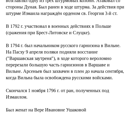
возглавлял одну из трёх штурмовых колонн. Атаковал со
стороны Дуная. Был ранен в ходе штурма. За действия при
штурме Измаила награждён орденом св. Георгия 3-й ст.
В 1792 г. участвовал в военных действиях в Польше
(сражения при Брест-Литовске и Слуцке).
В 1794 г. был начальником русского гарнизона в Вильне.
На Пасху 9 апреля поляки подняли восстание
("Варшавская заутреня"), в ходе которого вероломно
перерезали большую часть гарнизонов в Варшаве и
Вильне. Арсеньев был захвачен в плен до начала сентября,
когда Вильна была освобождена русскими войсками.
Скончался 1 ноября 1796 г. от ран, полученных под
Измаилом.
Был женат на Вере Ивановне Ушаковой