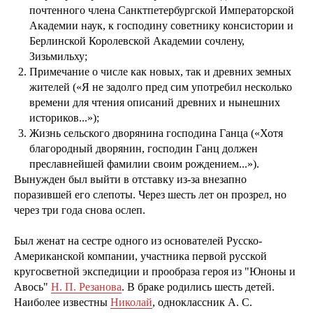
почтенного члена Санктпетербургской Императорской
Академии наук, к господину советнику консистории и
Берлинской Королевской Академии сочлену,
Зизьмильху;
Примечание о числе как новых, так и древних земных
жителей («Я не задолго пред сим употребил несколько
времени для чтения описаний древних и нынешних
историков...»);
Жизнь сельского дворянина господина Ганца («Хотя
благородный дворянин, господин Ганц должен
преславнейшей фамилии своим рождением...»).
Вынужден был выйти в отставку из-за внезапно
поразившей его слепоты. Через шесть лет он прозрел, но
через три года снова ослеп.
Был женат на сестре одного из основателей Русско-
Американской компании, участника первой русской
кругосветной экспедиции и прообраза героя из "Юноны и
Авось"
Н. П. Резанова
. В браке родились шесть детей.
Наиболее известны
Николай
, одноклассник А. С.