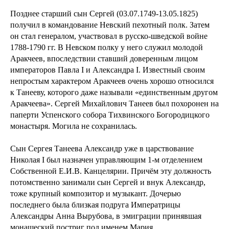
Позднее старший сын Сергей (03.07.1749-13.05.1825)
получил в командование Невский пехотный полк. Затем
он стал генералом, участвовал в русско-шведской войне
1788-1790 гг. В Невском полку у него служил молодой
Аракчеев, впоследствии ставший доверенным лицом
императоров Павла I и Александра I. Известный своим
непростым характером Аракчеев очень хорошо относился
к Танееву, которого даже называли «единственным другом
Аракчеева». Сергей Михайлович Танеев был похоронен на
паперти Успенского собора Тихвинского Богородицкого
монастыря. Могила не сохранилась.
Сын Сергея Танеева Александр уже в царствование
Николая I был назначен управляющим 1-м отделением
Собственной Е.И.В. Канцелярии. Причём эту должность
потомственно занимали сын Сергей и внук Александр,
тоже крупный композитор и музыкант. Дочерью
последнего была близкая подруга Императрицы
Александры Анна Вырубова, в эмиграции принявшая
монашеский постриг под именем Мария.