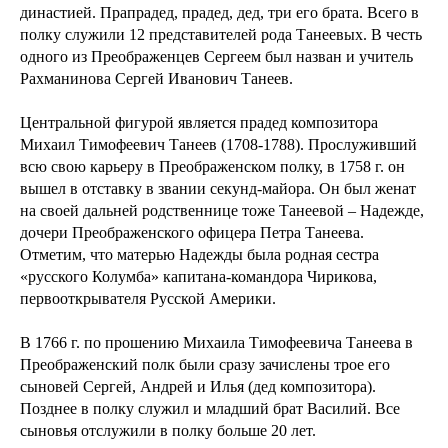
династией. Прапрадед, прадед, дед, три его брата. Всего в
полку служили 12 представителей рода Танеевых. В честь
одного из Преображенцев Сергеем был назван и учитель
Рахманинова Сергей Иванович Танеев.
Центральной фигурой является прадед композитора
Михаил Тимофеевич Танеев (1708-1788). Прослуживший
всю свою карьеру в Преображенском полку, в 1758 г. он
вышел в отставку в звании секунд-майора. Он был женат
на своей дальней родственнице тоже Танеевой – Надежде,
дочери Преображенского офицера Петра Танеева.
Отметим, что матерью Надежды была родная сестра
«русского Колумба» капитана-командора Чирикова,
первооткрывателя Русской Америки.
В 1766 г. по прошению Михаила Тимофеевича Танеева в
Преображенский полк были сразу зачислены трое его
сыновей Сергей, Андрей и Илья (дед композитора).
Позднее в полку служил и младший брат Василий. Все
сыновья отслужили в полку больше 20 лет.