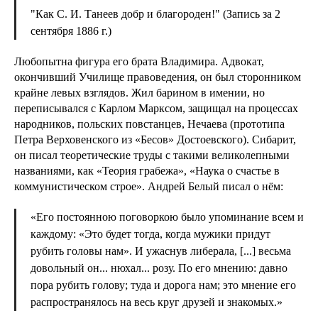
"Как С. И. Танеев добр и благороден!" (Запись за 2
сентября 1886 г.)
Любопытна фигура его брата Владимира. Адвокат,
окончивший Училище правоведения, он был сторонником
крайне левых взглядов. Жил барином в имении, но
переписывался с Карлом Марксом, защищал на процессах
народников, польских повстанцев, Нечаева (прототипа
Петра Верховенского из «Бесов» Достоевского). Сибарит,
он писал теоретические труды с такими великолепными
названиями, как «Теория грабежа», «Наука о счастье в
коммунистическом строе». Андрей Белый писал о нём:
«Его постоянною поговоркою было упоминание всем и
каждому: «Это будет тогда, когда мужики придут
рубить головы нам». И ужаснув либерала, [...] весьма
довольный он... нюхал... розу. По его мнению: давно
пора рубить голову; туда и дорога нам; это мнение его
распространялось на весь круг друзей и знакомых.»