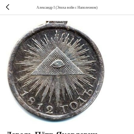
Александр I (Эпоха войн с Наполеоном)