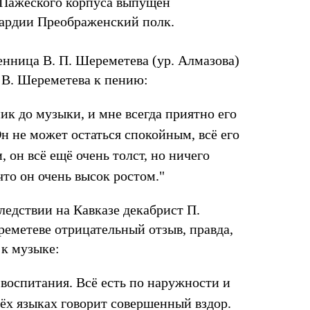
и Пажеского корпуса выпущен
ардии Преображенский полк.
венница В. П. Шереметева (ур. Алмазова)
 В. Шереметева к пению:
ик до музыки, и мне всегда приятно его
Он не может остаться спокойным, всё его
, он всё ещё очень толст, но ничего
что он очень высок ростом."
едствии на Кавказе декабрист П.
реметеве отрицательный отзыв, правда,
 к музыке:
 воспитания. Всё есть по наружности и
рёх языках говорит совершенный вздор.