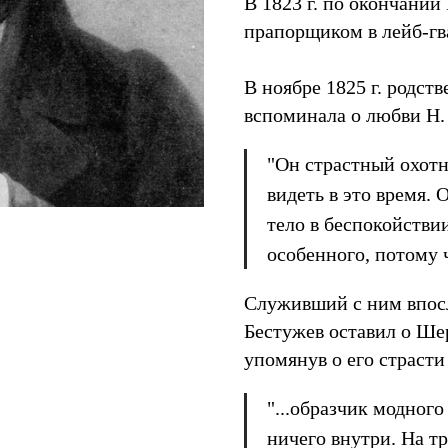
В 1823 г. по окончани
прапорщиком в лейб-гв
В ноябре 1825 г. родст
вспоминала о любви Н.
"Он страстный охотн
видеть в это время. 
тело в беспокойствии
особенного, потому 
Служивший с ним впосл
Бестужев оставил о Ше
упомянув о его страсти
"...образчик модного
ничего внутри. На т