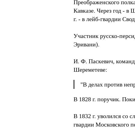
Преображенского полка
Кавказе. Через год - в
г. - в лейб-гвардии Сво
Участник русско-персид
Эривани).
И. Ф. Паскевич, коман
Шереметеве:
"В делах против неп
В 1828 г. поручик. Пок
В 1832 г. уволился со 
гвардии Московского п