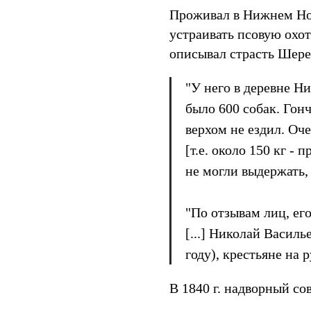
Проживал в Нижнем Но
устраивать псовую охот
описывал страсть Шере
"У него в деревне Ни
было 600 собак. Гонч
верхом не ездил. Оч
[т.е. около 150 кг -
не могли выдержать, 
"По отзывам лиц, ег
[...] Николай Василь
году), крестьяне на 
В 1840 г. надворный со