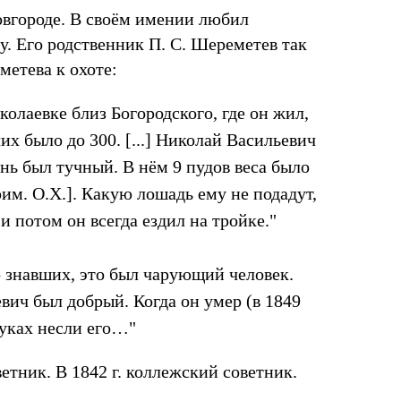
вгороде. В своём имении любил
у. Его родственник П. С. Шереметев так
метева к охоте:
колаевке близ Богородского, где он жил,
их было до 300. [...] Николай Васильевич
ень был тучный. В нём 9 пудов веса было
 прим. О.Х.]. Какую лошадь ему не подадут,
и потом он всегда ездил на тройке."
о знавших, это был чарующий человек.
евич был добрый. Когда он умер (в 1849
руках несли его…"
ветник. В 1842 г. коллежский советник.