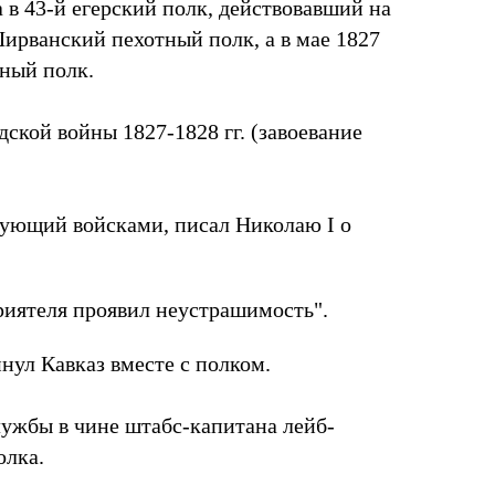
 в 43-й егерский полк, действовавший на
 Ширванский пехотный полк, а в мае 1827
дный полк.
ской войны 1827-1828 гг. (завоевание
дующий войсками, писал Николаю I о
риятеля проявил неустрашимость".
инул Кавказ вместе с полком.
службы в чине штабс-капитана лейб-
олка.