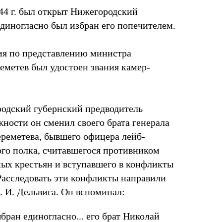
44 г. был открыт Нижегородский
Единогласно был избран его попечителем.
ия по представлению министра
еметев был удостоен звания камер-
ородский губернский предводитель
жности он сменил своего брата генерала
реметева, бывшего офицера лейб-
ого полка, считавшегося противником
ых крестьян и вступавшего в конфликты
Расследовать эти конфликты направили
. И. Дельвига. Он вспоминал:
бран единогласно... его брат Николай