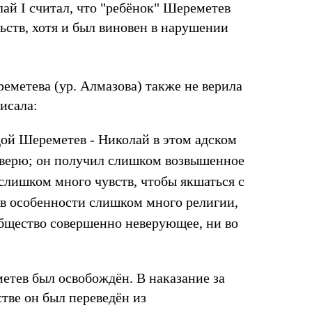
ай I считал, что "ребёнок" Шереметев
ьств, хотя и был виновен в нарушении
еметева (ур. Алмазова) также не верила
писала:
одой Шереметев - Николай в этом адском
е верю; он получил слишком возвышенное
 слишком много чувств, чтобы якшаться с
в особенности слишком много религии,
общество совершенно неверующее, ни во
етев был освобождён. В наказание за
тве он был переведён из