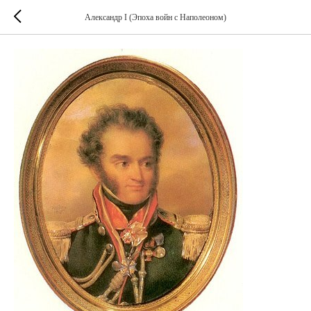
Александр I (Эпоха войн с Наполеоном)