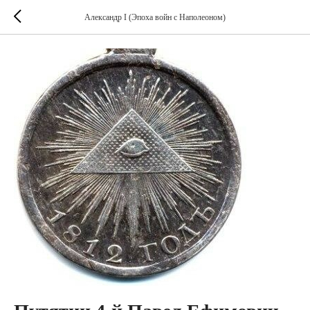
Александр I (Эпоха войн с Наполеоном)