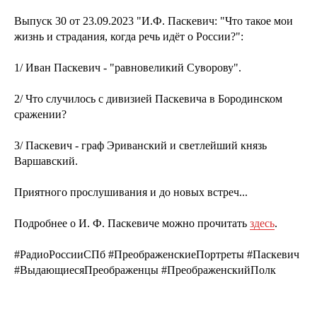
Выпуск 30 от 23.09.2023 "И.Ф. Паскевич: "Что такое мои
жизнь и страдания, когда речь идёт о России?":
1/ Иван Паскевич - "равновеликий Суворову".
2/ Что случилось с дивизией Паскевича в Бородинском
сражении?
3/ Паскевич - граф Эриванский и светлейший князь
Варшавский.
Приятного прослушивания и до новых встреч...
Подробнее о И. Ф. Паскевиче можно прочитать
здесь
.
#РадиоРоссииСПб #ПреображенскиеПортреты #Паскевич
#ВыдающиесяПреображенцы #ПреображенскийПолк