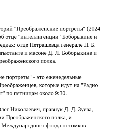
торий "Преображенские портреты" (2024
 об отце "интеллигенции" Боборыкине и
дках: отце Петрашевца генерале П. Б.
адъютанте и масоне Д. Л. Боборыкине и
реображенского полка.
е портреты" - это еженедельные
Преображенцев, которые идут на "Радио
г" по пятницам около 9:30.
лег Николаевич, правнук Д. Д. Зуева,
ии Преображенского полка, и
 Международного фонда потомков