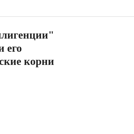
ллигенции"
 его
ские корни