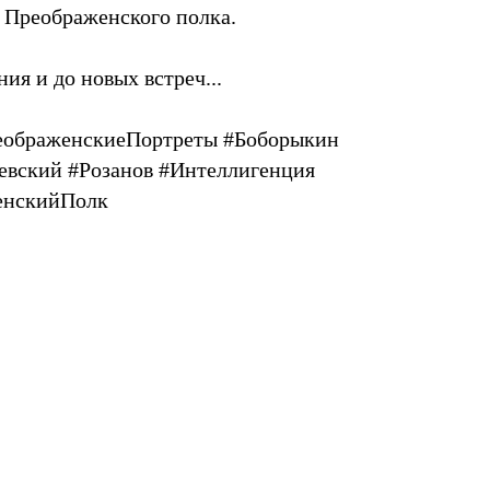
 Преображенского полка.
я и до новых встреч...
еображенскиеПортреты #Боборыкин
евский #Розанов #Интеллигенция
енскийПолк