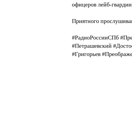
офицеров лейб-гвардии
Приятного прослушивани
#РадиоРоссииСПб #Пр
#Петрашевский #Досто
#Григорьев #Преображ
Tilda
Made on