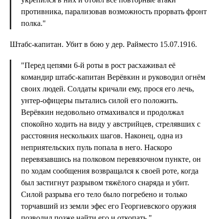
противника, парализовав возможность прорвать фронт
полка."
Штабс-капитан. Убит в бою у дер. Райместо 15.07.1916.
"Перед цепями 6-й роты в рост расхаживал её
командир штабс-капитан Верёвкин и руководил огнём
своих людей. Солдаты кричали ему, прося его лечь,
унтер-офицеры пытались силой его положить.
Верёвкин недовольно отмахивался и продолжал
спокойно ходить на виду у австрийцев, стрелявших с
расстояния нескольких шагов. Наконец, одна из
неприятельских пуль попала в него. Наскоро
перевязавшись на полковом перевязочном пункте, он
по ходам сообщения возвращался к своей роте, когда
был застигнут разрывом тяжёлого снаряда и убит.
Силой разрыва его тело было погребено и только
торчавший из земли эфес его Георгиевского оружия
позволил позже найти его и откопать."