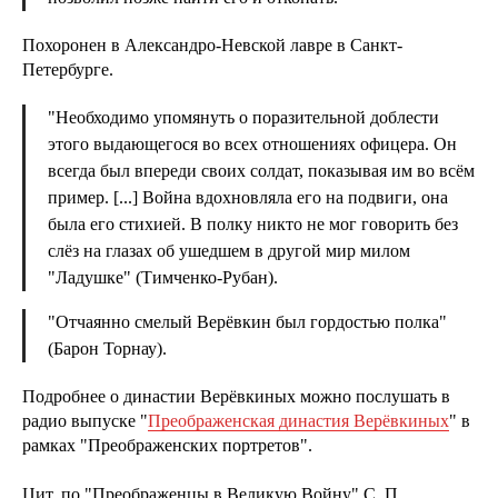
Похоронен в Александро-Невской лавре в Санкт-
Петербурге.
"Необходимо упомянуть о поразительной доблести
этого выдающегося во всех отношениях офицера. Он
всегда был впереди своих солдат, показывая им во всём
пример. [...] Война вдохновляла его на подвиги, она
была его стихией. В полку никто не мог говорить без
слёз на глазах об ушедшем в другой мир милом
"Ладушке" (Тимченко-Рубан).
"Отчаянно смелый Верёвкин был гордостью полка"
(Барон Торнау).
Подробнее о династии Верёвкиных можно послушать в
радио выпуске "
Преображенская династия Верёвкиных
" в
рамках "Преображенских портретов".
Цит. по "Преображенцы в Великую Войну" С. П.