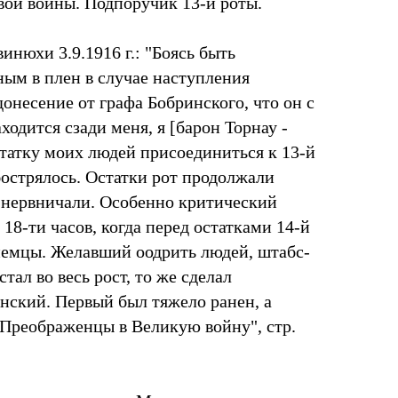
ой войны. Подпоручик 13-й роты.
инюхи 3.9.1916 г.: "Боясь быть
ным в плен в случае наступления
онесение от графа Бобринского, что он с
ходится сзади меня, я [барон Торнау -
статку моих людей присоединиться к 13-й
обострялось. Остатки рот продолжали
 нервничали. Особенно критический
18-ти часов, когда перед остатками 14-й
 немцы. Желавший оодрить людей, штабс-
тал во весь рост, то же сделал
нский. Первый был тяжело ранен, а
 "Преображенцы в Великую войну", стр.