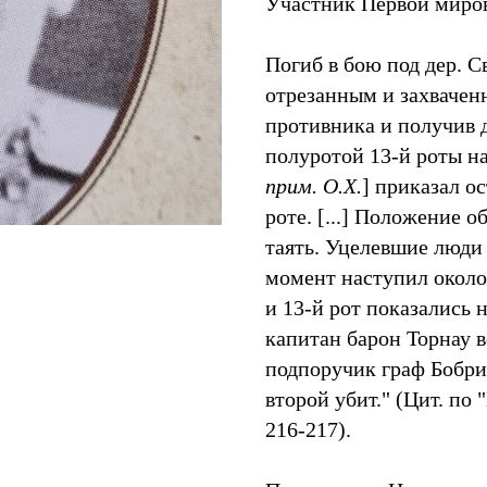
Участник Первой миров
Погиб в бою под дер. Св
отрезанным и захвачен
противника и получив д
полуротой 13-й роты на
прим. О.Х.
] приказал о
роте. [...] Положение 
таять. Уцелевшие люди
момент наступил около 
и 13-й рот показались
капитан барон Торнау вс
подпоручик граф Бобри
второй убит." (Цит. по
216-217).