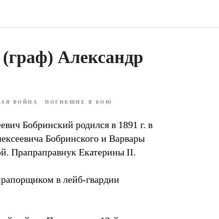
(граф) Александр
ВАЯ ВОЙНА
ПОГИБШИЕ В БОЮ
вич Бобринский родился в 1891 г. в
лексеевича Бобринского и Варвары
й. Прапраправнук Екатерины II.
 прапорщиком в лейб-гвардии