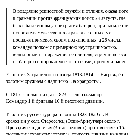
В воздаяние ревностной службы и отличия, оказанного
в сражении против французских войск 24 августа, где,
быв с баталионом у прикрытия батареи, при нападении
неприятеля мужественно отражал его штыками,
поощряя примером своим подчиненных, а 26 числа,
командуя полком с примерною неустрашимостью,
водил оный на поражение неприятеля, стремившегося
на батарею и опрокинул его штыками, причем и ранен.
Участник Заграничного похода 1813-1814 гг. Награждён
золотым оружием с надписью "За храбрость".
С 1815 г. полковник, а с 1823 г. генерал-майор.
Командир 1-й бригады 16-й пехотной дивизии.
Участник русско-турецкой войны 1828-1829 гг. В
сражении у села Староселец (Эски-Арнаутлар) около г.
Провадия его дивизия (3 тыс. человек) противостояла 15-
тысячному турецкому отряду. Стойкость дивизии Рындина