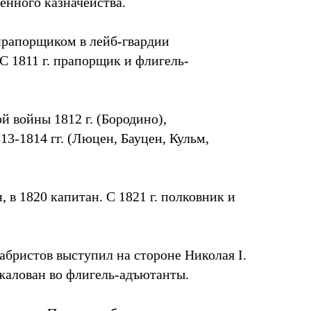
енного казначейства.
дпрапорщиком в лейб-гвардии
С 1811 г. прапорщик и флигель-
 войны 1812 г. (Бородино),
13-1814 гг. (Люцен, Бауцен, Кульм,
, в 1820 капитан. С 1821 г. полковник и
абристов выступил на стороне Николая I.
алован во флигель-адъютанты.