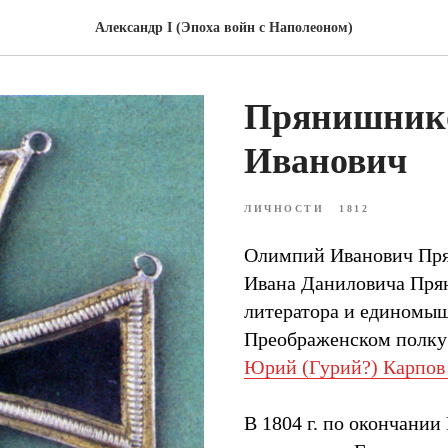
Александр I (Эпоха войн с Наполеоном)
Прянишник
Иванович
ЛИЧНОСТИ
1812
Олимпий Иванович Прян
Ивана Даниловича Пря
литератора и единомыш
Преображенском полку
Юрий (Гурий?) Карпов
В 1804 г. по окончани