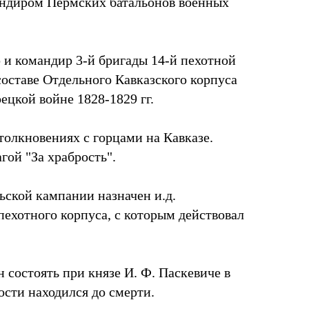
мандиром Пермских батальонов военных
р и командир 3-й бригады 14-й пехотной
составе Отдельного Кавказского корпуса
рецкой войне 1828-1829 гг.
столкновениях с горцами на Кавказе.
гой "За храбрость".
льской кампании назначен и.д.
пехотного корпуса, с которым действовал
н состоять при князе И. Ф. Паскевиче в
ости находился до смерти.