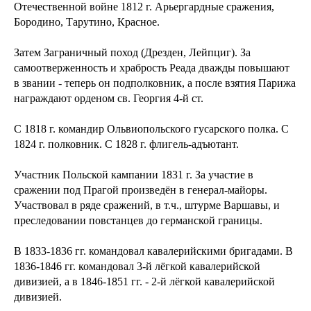
Отечественной войне 1812 г. Арьергардные сражения,
Бородино, Тарутино, Красное.
Затем Заграничный поход (Дрезден, Лейпциг). За
самоотверженность и храбрость Реада дважды повышают
в звании - теперь он подполковник, а после взятия Парижа
награждают орденом св. Георгия 4-й ст.
С 1818 г. командир Ольвиопольского гусарского полка. С
1824 г. полковник. С 1828 г. флигель-адъютант.
Участник Польской кампании 1831 г. За участие в
сражении под Прагой произведён в генерал-майоры.
Участвовал в ряде сражений, в т.ч., штурме Варшавы, и
преследовании повстанцев до германской границы.
В 1833-1836 гг. командовал кавалерийскими бригадами. В
1836-1846 гг. командовал 3-й лёгкой кавалерийской
дивизией, а в 1846-1851 гг. - 2-й лёгкой кавалерийской
дивизией.