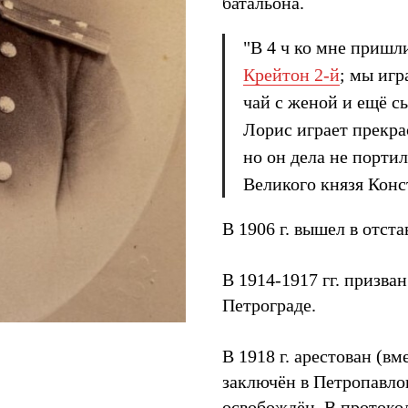
батальона.
"В 4 ч ко мне приш
Крейтон 2-й
; мы игр
чай с женой и ещё сы
Лорис играет прекрас
но он дела не портил.
Великого князя Кон
В 1906 г. вышел в отст
В 1914-1917 гг. призва
Петрограде.
В 1918 г. арестован (в
заключён в Петропавлов
освобождён. В протокол