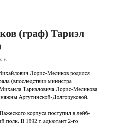
ов (граф) Тариэл
ч
К.Р.
 Михайлович Лорис-Меликов родился
ерала (впоследствии министра
а Михаила Тариэловича Лорис-Меликова
княжны Аргутинской-Долгоруковой.
 Пажеского корпуса поступил в лейб-
 полк. В 1892 г. адъютант 2-го