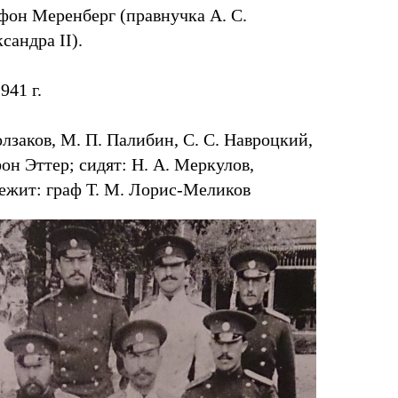
 фон Меренберг (правнучка А. С.
сандра II).
941 г.
олзаков, М. П. Палибин, С. С. Навроцкий,
фон Эттер; сидят: Н. А. Меркулов,
лежит: граф Т. М. Лорис-Меликов