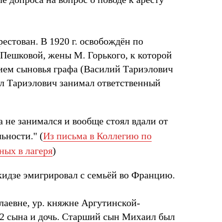
рестован. В 1920 г. освобождён по
 Пешковой, жены М. Горького, к которой
вием сыновья графа (Василий Тариэлович
л Тариэлович занимал ответственный
а не занимался и вообще стоял вдали от
ьности." (
Из письма в Коллегию по
ных в лагеря
)
идзе эмигрировал с семьёй во Францию.
лаевне, ур. княжне Аргутинской-
 2 сына и дочь. Старший сын Михаил был