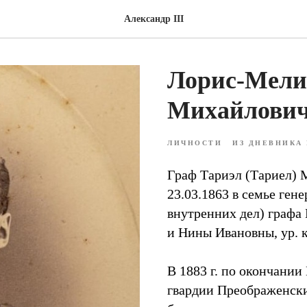
Александр III
Лорис-Мелик
Михайлови
ЛИЧНОСТИ
ИЗ ДНЕВНИКА 
Граф Тариэл (Тариел)
23.03.1863 в семье ген
внутренних дел) граф
и Нины Ивановны, ур. 
В 1883 г. по окончании
гвардии Преображенский