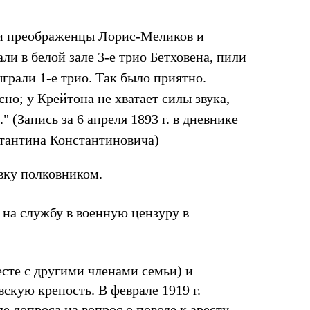
ли преображенцы Лорис-Меликов и
али в белой зале 3-е трио Бетховена, пили
грали 1-е трио. Так было приятно.
но; у Крейтона не хватает силы звука,
" (Запись за 6 апреля 1893 г. в дневнике
стантина Константиновича)
авку полковником.
н на службу в военную цензуру в
месте с другими членами семьи) и
скую крепость. В феврале 1919 г.
е допроса на вопрос о поводе к аресту